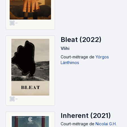
-
Bleat (2022)
Vlihi
Court-métrage
de
Yórgos
Lánthimos
-
Inherent (2021)
Court-métrage
de
Nicolai G.H.