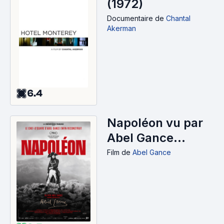
(1972)
Documentaire
de
Chantal
Akerman
6.4
Napoléon vu par
Abel Gance
(2024)
Film
de
Abel Gance