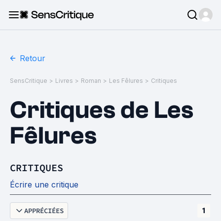
Retour
SensCritique
>
Livres
>
Roman
>
Les Fêlures
>
Critiques
Critiques de Les
Fêlures
CRITIQUES
Écrire une critique
APPRÉCIÉES
1