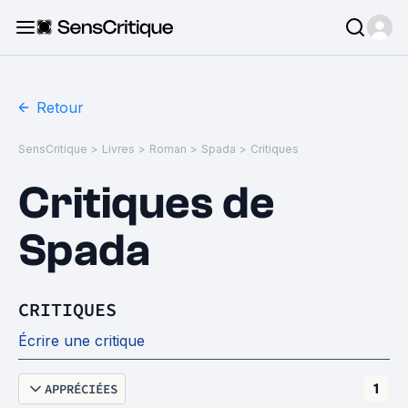
Retour
SensCritique
>
Livres
>
Roman
>
Spada
>
Critiques
Critiques de
Spada
CRITIQUES
Écrire une critique
APPRÉCIÉES
1