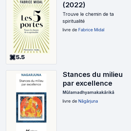
(2022)
Trouve le chemin de ta
spiritualité
livre
de
Fabrice Midal
5.5
Stances du milieu
par excellence
Mūlamadhyamakakārikā
livre
de
Nāgārjuna