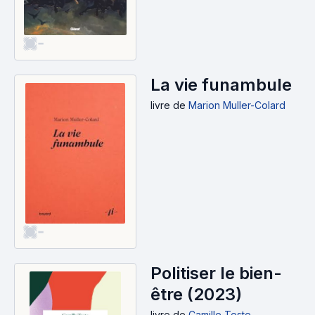
-
La vie funambule
livre
de
Marion Muller-Colard
-
Politiser le bien-
être (2023)
livre
de
Camille Teste