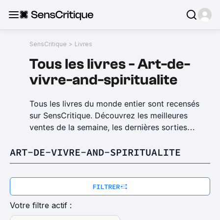
SensCritique
>
Livres
Tous
les
livres
-
Art-de-
vivre-and-spiritualite
Tous les livres du monde entier sont recensés
sur SensCritique. Découvrez les meilleures
ventes de la semaine, les dernières sorties
poches ou grand format et tout ce qui fait
ART-DE-VIVRE-AND-SPIRITUALITE
l'actualité littéraire. SensCritique vous permet
de découvrir des livres à lire susceptibles de
vous plaire en organisant le bouche à oreille :
découvrez le Top 100 livres, les meilleurs polars,
FILTRER
les meilleurs livres de SF, avec la possibilité de
Votre filtre actif :
noter, de classer, de faire votre Top 10 livres et