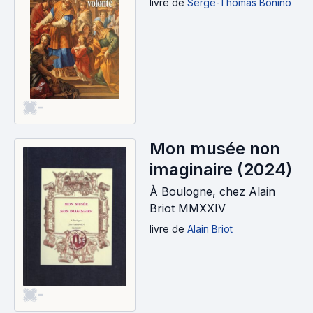
volonté (2024)
livre
de
Serge-Thomas Bonino
-
Mon musée non
imaginaire (2024)
À Boulogne, chez Alain
Briot MMXXIV
livre
de
Alain Briot
-