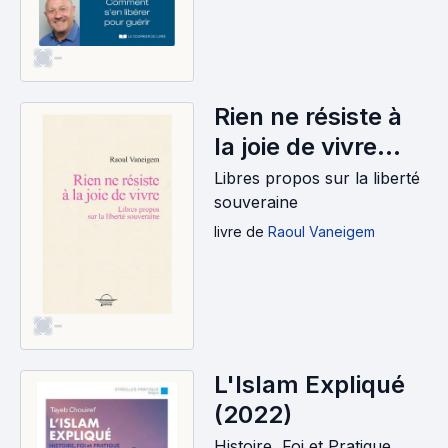
-
Rien ne résiste à
la joie de vivre
(2022)
Libres propos sur la liberté
souveraine
livre
de
Raoul Vaneigem
-
L'Islam Expliqué
(2022)
Histoire, Foi et Pratique