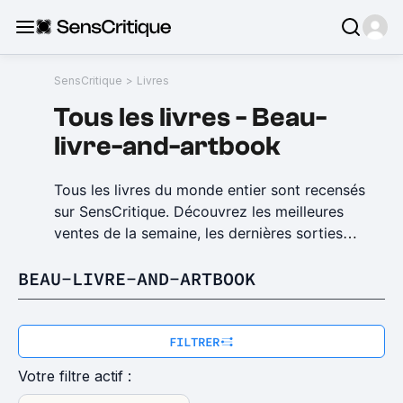
SensCritique
>
Livres
Tous
les
livres
-
Beau-
livre-and-artbook
Tous les livres du monde entier sont recensés
sur SensCritique. Découvrez les meilleures
ventes de la semaine, les dernières sorties
poches ou grand format et tout ce qui fait
BEAU-LIVRE-AND-ARTBOOK
l'actualité littéraire. SensCritique vous permet
de découvrir des livres à lire susceptibles de
vous plaire en organisant le bouche à oreille :
découvrez le Top 100 livres, les meilleurs polars,
FILTRER
les meilleurs livres de SF, avec la possibilité de
Votre filtre actif :
noter, de classer, de faire votre Top 10 livres et