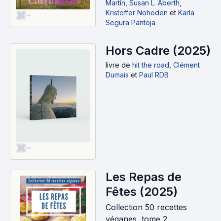
Martín
,
Susan L. Aberth
,
Kristoffer Noheden
et
Karla
-
Segura Pantoja
Hors Cadre (2025)
livre
de
hit the road
,
Clément
Dumais
et
Paul RDB
-
Les Repas de
Fêtes (2025)
Collection 50 recettes
véganes, tome 2