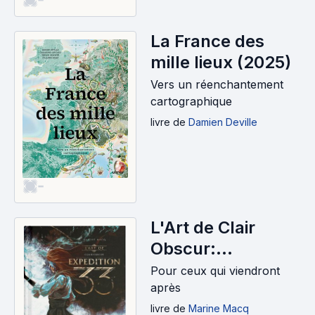
La France des
mille lieux (2025)
Vers un réenchantement
cartographique
livre
de
Damien Deville
-
L'Art de Clair
Obscur:
Expedition 33
Pour ceux qui viendront
(2025)
après
livre
de
Marine Macq