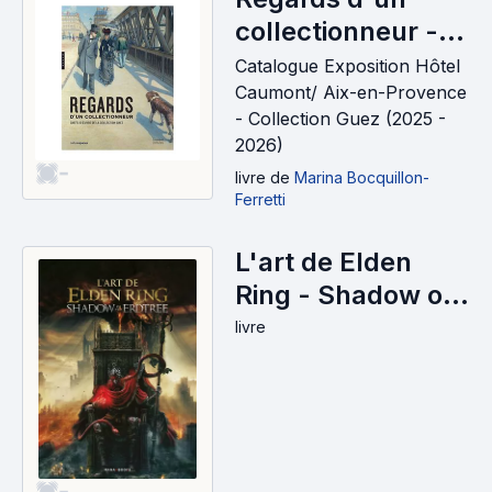
collectionneur -
Chefs-d'oeuvre
Catalogue Exposition Hôtel
de la collection
Caumont/ Aix-en-Provence
- Collection Guez (2025 -
Ghez
2026)
-
livre
de
Marina Bocquillon-
Ferretti
L'art de Elden
Ring - Shadow of
the Erdtree
livre
-