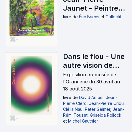
Jaunet - Peintre
du Cotentin
livre
de
Éric Briens
et
Collectif
(2025)
-
Dans le flou - Une
autre vision de
l'art de 1945 à nos
Exposition au musée de
jours (2025)
l'Orangerie du 30 avril au
18 août 2025
livre
de
David Anfam
,
Jean-
Pierre Cléro
,
Jean-Pierre Criqui
,
Clélia Nau
,
Peter Geimer
,
Jean-
Rémi Touzet
,
Griselda Pollock
-
et
Michel Gauthier