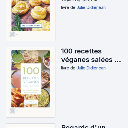
livre
de
Julie Didierjean
-
100 recettes
véganes salées et
sucrées, tome 2
livre
de
Julie Didierjean
(2025)
-
Regards d'un