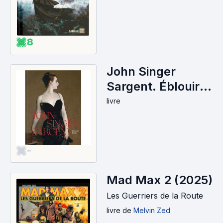
8
John Singer
Sargent. Éblouir
Paris (2025)
livre
-
Mad Max 2 (2025)
Les Guerriers de la Route
livre
de
Melvin Zed