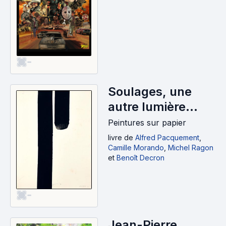
-
Soulages, une
autre lumière
(2025)
Peintures sur papier
livre
de
Alfred Pacquement
,
Camille Morando
,
Michel Ragon
et
Benoît Decron
-
Jean-Pierre