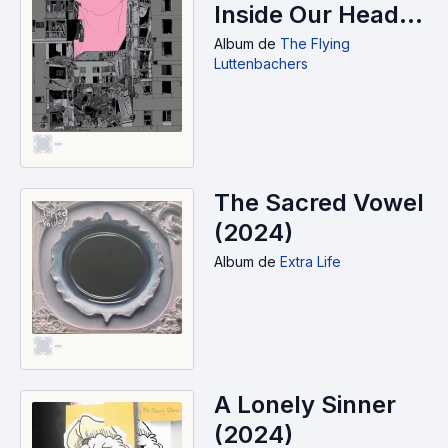
Inside Our Heads
(2024)
Album
de
The Flying
Luttenbachers
-
The Sacred Vowel
(2024)
Album
de
Extra Life
-
A Lonely Sinner
(2024)