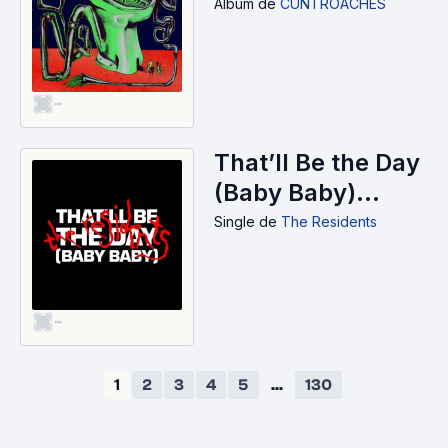
Album
de
CUNTROACHES
-
That’ll Be the Day
(Baby Baby)
(Single) (2023)
Single
de
The Residents
-
1
2
3
4
5
...
130