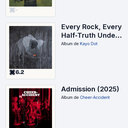
-
Every Rock, Every
Half‐Truth Under
Reason (2025)
Album
de
Kayo Dot
6.2
Admission (2025)
Album
de
Cheer-Accident