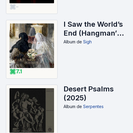
-
I Saw the World’s
End (Hangman’s
Hymn MMXXV)
Album
de
Sigh
(2025)
7.1
Desert Psalms
(2025)
Album
de
Serpentes