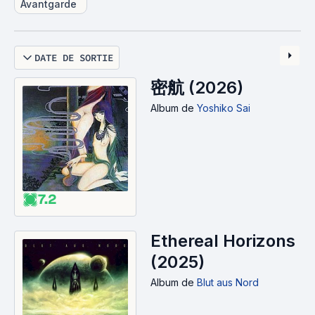
électro, les meilleurs solos de guitare, etc.
Avantgarde
SensCritique vous offre surtout la possibilité de
noter, de classer, de faire votre Top 10 albums
et d'organiser vos propres listes personnelles. Si
DATE DE SORTIE
vous le voulez, vous pouvez également
密航 (2026)
partager votre avis de manière plus détaillée via
une critique. Tout sera accessible à vos amis, et
Album
de
Yoshiko Sai
vous découvrirez également les albums
appréciés par vos amis et ceux qu'ils sont en
train d'écouter en ce moment. Du chef-d'œuvre
culte aux trésors cachés, découvrez le genre
dans toute sa richesse. SensCritique vous
7.2
propose une sélection vivante, critique et
passionnée d’œuvres à voir absolument.
Ethereal Horizons
Naviguez entre les époques et les styles grâce à
la communauté de passionnés. Chaque œuvre a
(2025)
sa place, chaque avis compte.
Album
de
Blut aus Nord