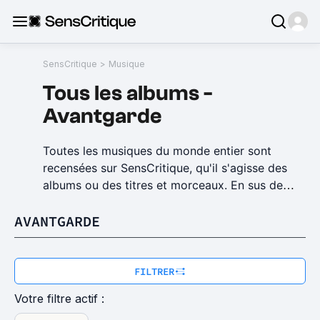
SensCritique
>
Musique
Tous
les
albums
-
Avantgarde
Toutes les musiques du monde entier sont
recensées sur SensCritique, qu'il s'agisse des
albums ou des titres et morceaux. En sus de
l'actualité de la musique et des nouveaux
AVANTGARDE
albums à écouter en streaming, SensCritique
vous permet de découvrir des albums à écouter
susceptibles de vous plaire en organisant le
bouche à oreille : découvrez le Top 100 albums
FILTRER
et des tops thématiques comme les meilleurs
Votre filtre actif :
albums de l'année ou les meilleurs albums