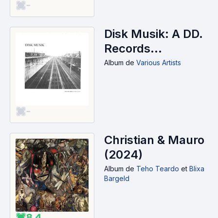
-
Disk Musik: A DD.
Records
Compilation
Album
de
Various Artists
(2025)
-
Christian & Mauro
(2024)
Album
de
Teho Teardo
et
Blixa
Bargeld
8.4