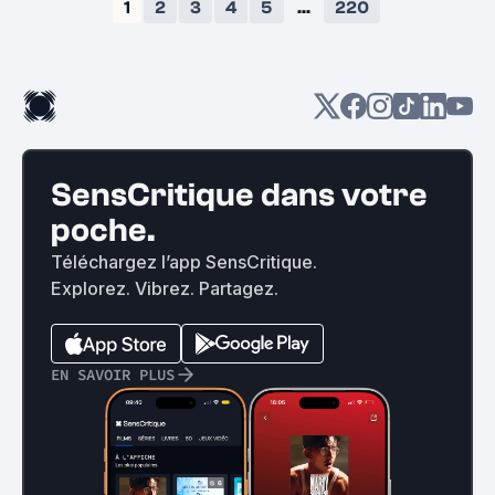
1
2
3
4
5
...
220
SensCritique dans votre
poche.
Téléchargez l’app SensCritique.
Explorez. Vibrez. Partagez.
EN SAVOIR PLUS