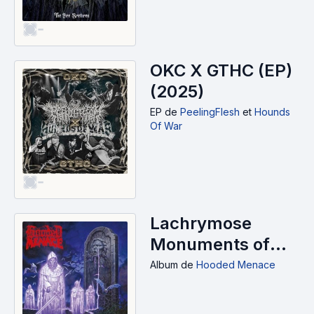
-
OKC X GTHC (EP)
(2025)
EP
de
PeelingFlesh
et
Hounds
Of War
-
Lachrymose
Monuments of
Obscuration
Album
de
Hooded Menace
(2025)