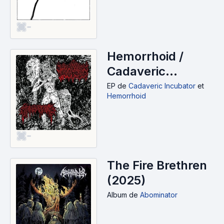
-
Hemorrhoid /
Cadaveric
Incubator (EP)
EP
de
Cadaveric Incubator
et
Hemorrhoid
(2025)
-
The Fire Brethren
(2025)
Album
de
Abominator