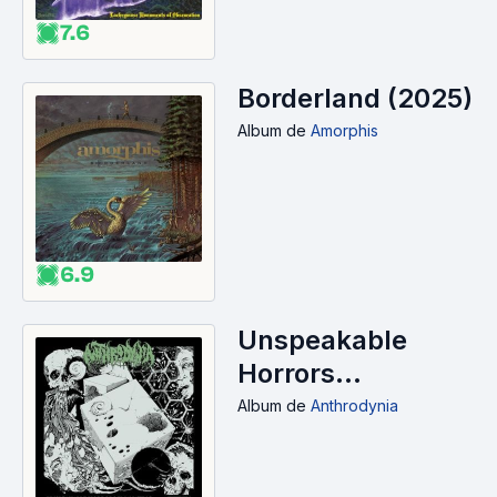
7.6
Borderland (2025)
Album
de
Amorphis
6.9
Unspeakable
Horrors
Emanating from
Album
de
Anthrodynia
Within (2025)