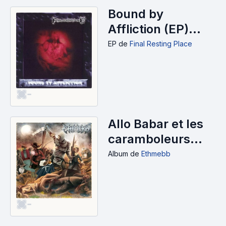
Bound by
Affliction (EP)
(2025)
EP
de
Final Resting Place
-
Allo Babar et les
caramboleurs
(2025)
Album
de
Ethmebb
-