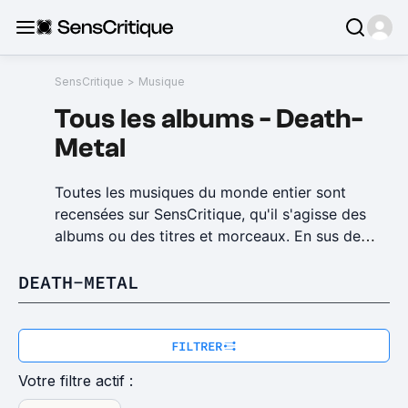
SensCritique
>
Musique
Tous
les
albums
-
Death-
Metal
Toutes les musiques du monde entier sont
recensées sur SensCritique, qu'il s'agisse des
albums ou des titres et morceaux. En sus de
l'actualité de la musique et des nouveaux
DEATH-METAL
albums à écouter en streaming, SensCritique
vous permet de découvrir des albums à écouter
susceptibles de vous plaire en organisant le
bouche à oreille : découvrez le Top 100 albums
FILTRER
et des tops thématiques comme les meilleurs
Votre filtre actif :
albums de l'année ou les meilleurs albums