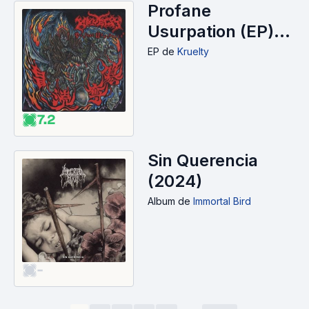
Profane
Usurpation (EP)
(2024)
EP
de
Kruelty
7.2
Sin Querencia
(2024)
Album
de
Immortal Bird
-