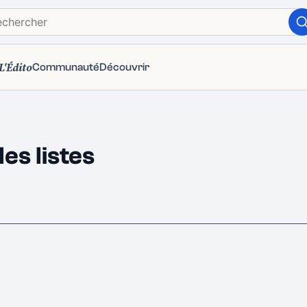
L'Édito
Communauté
Découvrir
es listes