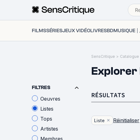
FILMS
SÉRIES
JEUX VIDÉO
LIVRES
BD
MUSIQUE
SensCritique
>
Catalogue
Explorer l
FILTRES
RÉSULTATS
Oeuvres
Listes
Tops
Réinitialiser
liste
Artistes
Membres