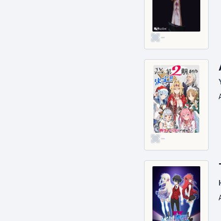
Kodomo
Maison & jardin
Médical
-
Mini-série
Musique
Péplum
Policier
Romance
Science-fiction
Seinen
-
Shōjo
Shōnen
Sitcom
Soap
Sport
Talk Show