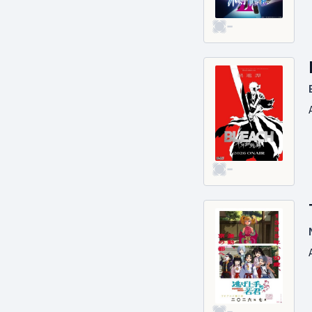
Télé-réalité
Thriller
-
Voyage
Western
-
-