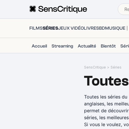
FILMS
SÉRIES
JEUX VIDÉO
LIVRES
BD
MUSIQUE
Accueil
Streaming
Actualité
Bientôt
Sér
SensCritique
>
Séries
Toutes
Toutes les séries du
anglaises, les meille
permet de découvrir 
séries, les meilleure
Si vous le voulez, v