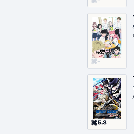
-
5.3