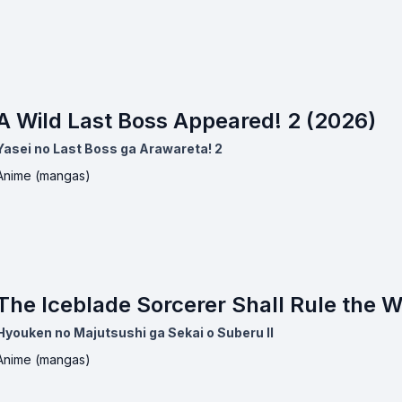
A Wild Last Boss Appeared! 2 (2026)
Yasei no Last Boss ga Arawareta! 2
Anime (mangas)
The Iceblade Sorcerer Shall Rule the Wo
Hyouken no Majutsushi ga Sekai o Suberu II
Anime (mangas)