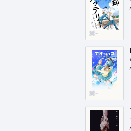
Documentaire
Drame
Ecchi
Épouvante-
-
horreur
Érotique
Expérimental
Fantastique
Fantasy
Guerre
Historique
-
Jeu télévisé &
divertissement
Jeunesse
Josei
Judiciaire