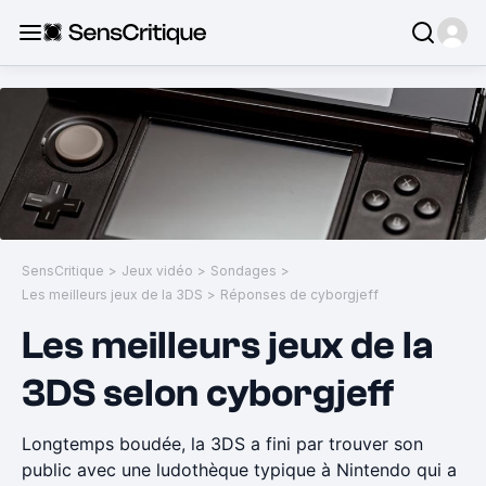
SensCritique
>
Jeux vidéo
>
Sondages
>
Les meilleurs jeux de la 3DS
>
Réponses de cyborgjeff
Les meilleurs jeux de la
3DS selon cyborgjeff
Longtemps boudée, la 3DS a fini par trouver son
public avec une ludothèque typique à Nintendo qui a