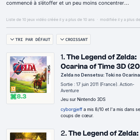
commencé à s’étoffer et un peu moins concentrer
son gameplay sur la 3D. De nombreux jeux colorés
de plate-forme ou de RPG sont arrivés, apportant
Liste de 10 jeux vidéo
créée il y a plus de 10 ans
·
modifiée il y a plus d
une qualité un peu meilleure à ce que proposait déjà
la Nintendo DS. Cela fait quelques mois que j’en
TRI PAR DÉFAUT
CROISSANT
parle… j’avais envie d’une Nintendo 3DS il y a déjà
plus de 2 ans. Sans être vraiment convaincu par le
concept 3D de cette dernière, ce sont plutôt les jeux
1.
The Legend of Zelda:
liés l’univers Nintendo qui ont fini par me donner
Ocarina of Time 3D (20
envie… Les Mario, le prochain Zelda,… Je nous avais
Zelda no Densetsu: Toki no Ocarina
choisi le joli modèle collector XL dédié à la sortie du
Sortie : 17 juin 2011 (France).
Action-
jeu Animal Crossing au mois de juin.
Aventure
8.3
Jeu
sur Nintendo 3DS
cyborgjeff
a mis 8/10 et l'a mis dans s
coups de cœur.
2.
The Legend of Zelda: