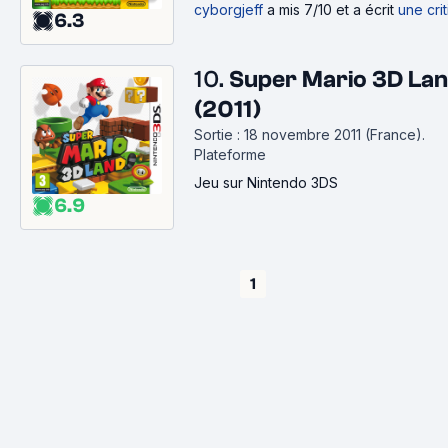
cyborgjeff
a mis 7/10 et a écrit
une cri
6.3
10.
Super Mario 3D La
(2011)
Sortie : 18 novembre 2011 (France).
Plateforme
Jeu
sur Nintendo 3DS
6.9
1