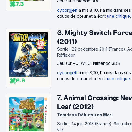
Jeu
sur Nintendo 3DS
7.3
cyborgjeff
a mis 8/10, l'a mis dans ses
coups de cœur et a écrit
une critique
.
6.
Mighty Switch Forc
(2011)
Sortie : 22 décembre 2011 (France).
Ac
Réflexion
Jeu
sur PC, Wii U, Nintendo 3DS
cyborgjeff
a mis 8/10, l'a mis dans ses
coups de cœur et a écrit
une critique
.
6.9
7.
Animal Crossing: Ne
Leaf (2012)
Tobidase Dōbutsu no Mori
Sortie : 14 juin 2013 (France).
Simulatio
vie