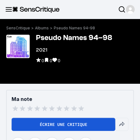
SensCritique
>
Albums
>
Pseudo Names 94–98
Pseudo Names 94–98
2021
0
0
0
Ma note
ÉCRIRE UNE CRITIQUE