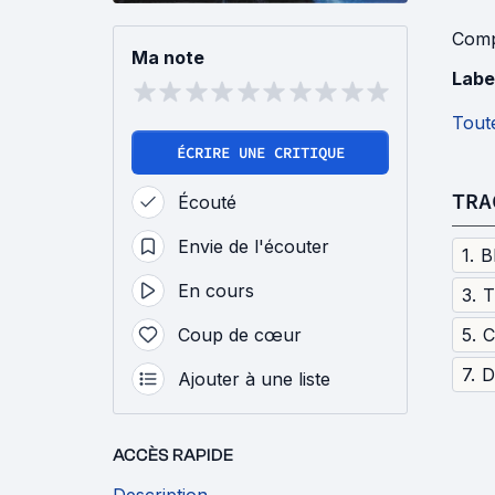
Comp
Ma note
Labe
Toute
ÉCRIRE UNE CRITIQUE
TRA
Écouté
Envie de l'écouter
1
.
B
En cours
3
.
T
Coup de cœur
5
.
C
7
.
D
Ajouter à une liste
ACCÈS RAPIDE