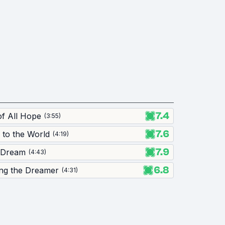
7.4
of All Hope
(
3:55
)
7.6
 to the World
(
4:19
)
7.9
 Dream
(
4:43
)
6.8
ing the Dreamer
(
4:31
)