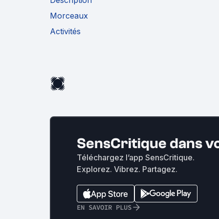
Description
Morceaux
Activités
SensCritique dans v
Téléchargez l’app SensCritique.
Explorez. Vibrez. Partagez.
EN SAVOIR PLUS