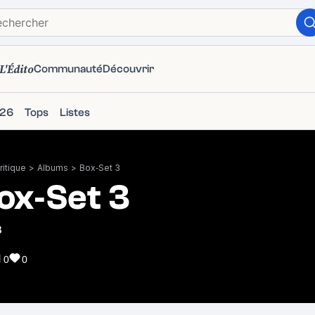
L'Édito
Communauté
Découvrir
026
Tops
Listes
itique
>
Albums
>
Box‐Set 3
ox‐Set 3
3
0
0