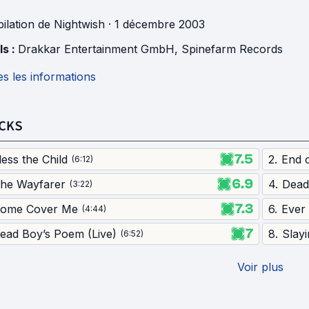
ilation
de
Nightwish
· 1 décembre 2003
ls :
Drakkar Entertainment GmbH
,
Spinefarm Records
s les informations
CKS
7.5
less the Child
2
.
End 
(
6:12
)
6.9
he Wayfarer
4
.
Dead
(
3:22
)
7.3
ome Cover Me
6
.
Ever
(
4:44
)
7
ead Boy’s Poem (Live)
8
.
Slay
(
6:52
)
Voir plus