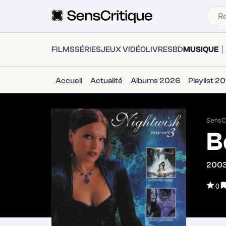
FILMS
SÉRIES
JEUX VIDÉO
LIVRES
BD
MUSIQUE
Accueil
Actualité
Albums 2026
Playlist 2
SensCr
B
200
0