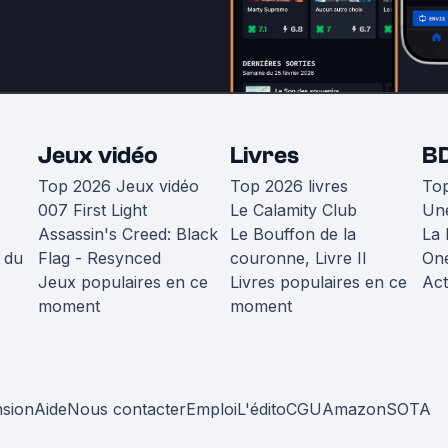
Jeux vidéo
Livres
B
Top 2026 Jeux vidéo
Top 2026 livres
To
007 First Light
Le Calamity Club
Une
Assassin's Creed: Black
Le Bouffon de la
La 
 du
Flag - Resynced
couronne, Livre II
One
Jeux populaires en ce
Livres populaires en ce
Act
moment
moment
nsion
Aide
Nous contacter
Emploi
L'édito
CGU
Amazon
SOTA