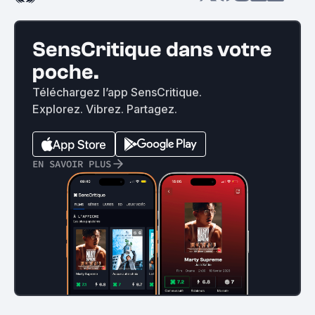
SensCritique dans votre
poche.
Téléchargez l’app SensCritique.
Explorez. Vibrez. Partagez.
EN SAVOIR PLUS