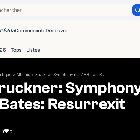
L'Édito
Communauté
Découvrir
026
Tops
Listes
itique
>
Albums
>
Bruckner: Symphony no. 7 – Bates: Resurrexit
ruckner: Symphony 
 Bates: Resurrexit
4
0
0