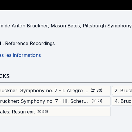
um
de
Anton Bruckner
,
Mason Bates
,
Pittsburgh Symphony
l :
Reference Recordings
s les informations
CKS
Bruckner: Symphony no. 7 - I. Allegro moderato
2
.
Bruck
(
21:33
)
Bruckner: Symphony no. 7 - III. Scherzo - Trio
4
.
Bruc
(
10:21
)
ates: Resurrexit
(
10:56
)