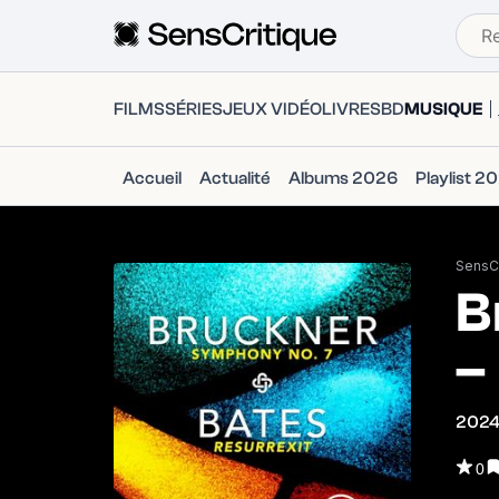
FILMS
SÉRIES
JEUX VIDÉO
LIVRES
BD
MUSIQUE
Accueil
Actualité
Albums 2026
Playlist 2
SensCr
B
–
202
0