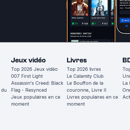
Jeux vidéo
Livres
B
Top 2026 Jeux vidéo
Top 2026 livres
To
007 First Light
Le Calamity Club
Une
Assassin's Creed: Black
Le Bouffon de la
La 
 du
Flag - Resynced
couronne, Livre II
One
Jeux populaires en ce
Livres populaires en ce
Act
moment
moment