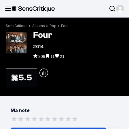
SensCritique
>
Albums
>
Pop
>
Four
Four
2014
206
11
21
5.5
Ma note