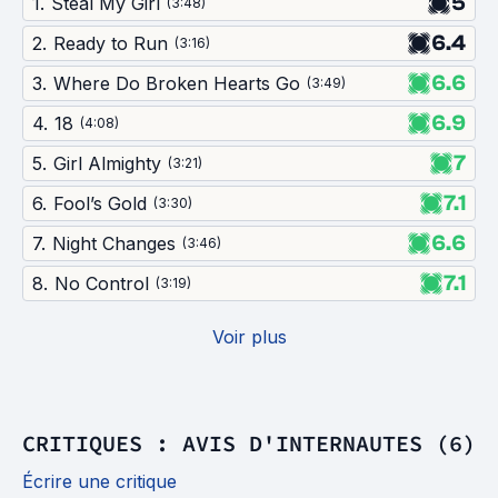
5
1
.
Steal My Girl
(
3:48
)
6.4
2
.
Ready to Run
(
3:16
)
6.6
3
.
Where Do Broken Hearts Go
(
3:49
)
6.9
4
.
18
(
4:08
)
7
5
.
Girl Almighty
(
3:21
)
7.1
6
.
Fool’s Gold
(
3:30
)
6.6
7
.
Night Changes
(
3:46
)
7.1
8
.
No Control
(
3:19
)
Voir plus
CRITIQUES : AVIS D'INTERNAUTES (6)
Écrire une critique