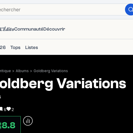
L'Édito
Communauté
Découvrir
026
Tops
Listes
itique
>
Albums
>
Goldberg Variations
oldberg Variations
4
6
2
8.8