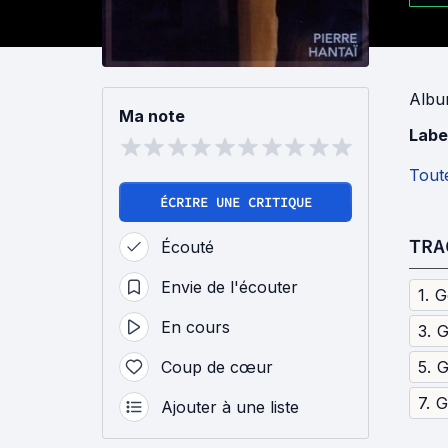
Alb
Ma note
Labe
Toute
ÉCRIRE UNE CRITIQUE
TRA
Écouté
Envie de l'écouter
1
.
G
En cours
3
.
Coup de cœur
5
.
7
.
Ajouter à une liste