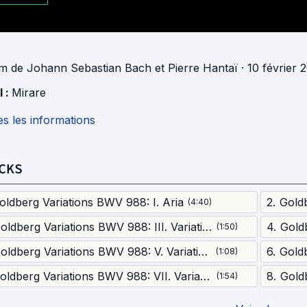
um
de
Johann Sebastian Bach
et
Pierre Hantaï
· 10 février 
l :
Mirare
s les informations
CKS
oldberg Variations BWV 988: I. Aria
2
.
(
4:40
)
Goldberg Variations BWV 988: III. Variation 2 a 1 Clavier
4
.
(
1:50
)
Goldberg Variations BWV 988: V. Variation 4 a 1 Clavier
6
.
(
1:08
)
Goldberg Variations BWV 988: VII. Variation 6. Canone alla Seconda on 1 Clavier
8
.
(
1:54
)