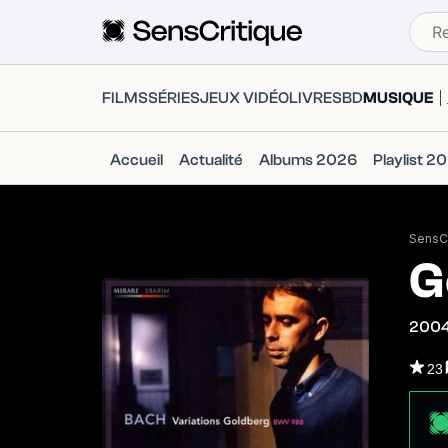
FILMS
SÉRIES
JEUX VIDÉO
LIVRES
BD
MUSIQUE
Accueil
Actualité
Albums 2026
Playlist 2
SensCr
G
200
23