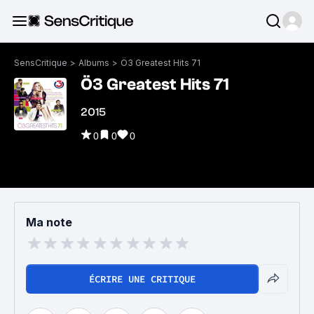
SensCritique
>
Albums
>
Ö3 Greatest Hits 71
Ö3 Greatest Hits 71
2015
0
0
0
Ma note
ÉCRIRE UNE CRITIQUE