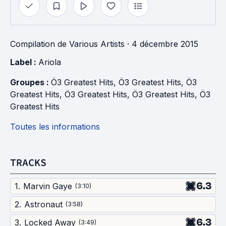
Compilation
de
Various Artists
· 4 décembre 2015
Label : 
Ariola
Groupes : 
Ö3 Greatest Hits
, 
Ö3 Greatest Hits
, 
Ö3 
Greatest Hits
, 
Ö3 Greatest Hits
, 
Ö3 Greatest Hits
, 
Ö3 
Greatest Hits
Toutes les informations
TRACKS
6.3
1
.
Marvin Gaye
(
3:10
)
2
.
Astronaut
(
3:58
)
6.3
3
.
Locked Away
(
3:49
)