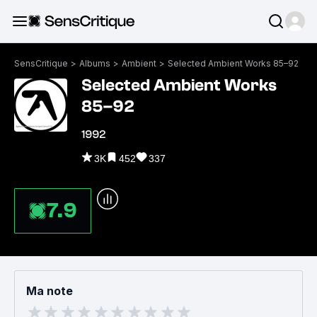
SensCritique
>
Albums
>
Ambient
>
Selected Ambient Works 85–92
Selected Ambient Works
85–92
1992
3K
452
337
7.9
Ma note