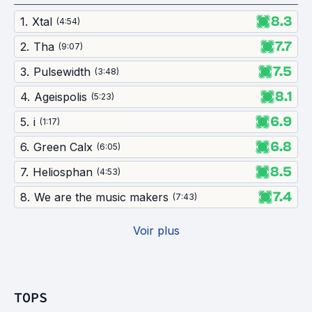
8.3
1
.
Xtal
(
4:54
)
7.7
2
.
Tha
(
9:07
)
7.5
3
.
Pulsewidth
(
3:48
)
8.1
4
.
Ageispolis
(
5:23
)
6.9
5
.
i
(
1:17
)
6.8
6
.
Green Calx
(
6:05
)
8.5
7
.
Heliosphan
(
4:53
)
7.4
8
.
We are the music makers
(
7:43
)
Voir plus
TOPS