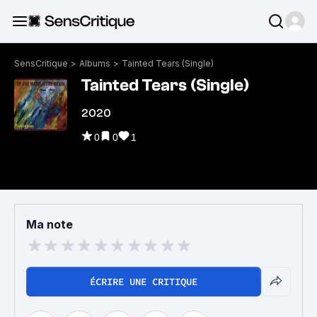
SensCritique
>
Albums
>
Tainted Tears (Single)
Tainted Tears (Single)
2020
0
0
1
Ma note
ÉCRIRE UNE CRITIQUE