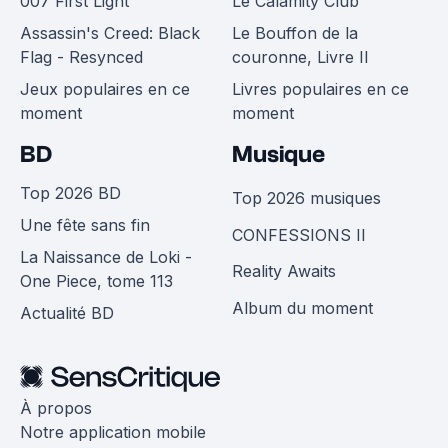
007 First Light
Le Calamity Club
Assassin's Creed: Black
Le Bouffon de la
Flag - Resynced
couronne, Livre II
Jeux populaires en ce
Livres populaires en ce
moment
moment
BD
Musique
Top 2026 BD
Top 2026 musiques
Une fête sans fin
CONFESSIONS II
La Naissance de Loki -
Reality Awaits
One Piece, tome 113
Album du moment
Actualité BD
À propos
Notre application mobile