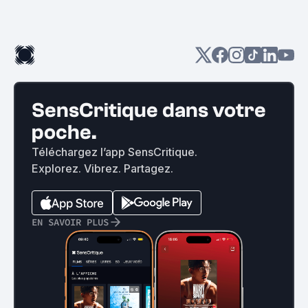
SensCritique dans votre
poche.
Téléchargez l’app SensCritique.
Explorez. Vibrez. Partagez.
EN SAVOIR PLUS