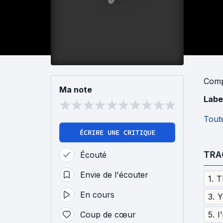
Comp
Ma note
Labe
Toute
ÉCRIRE UNE CRITIQUE
TRA
Écouté
Envie de l'écouter
1
.
T
En cours
3
.
Y
Coup de cœur
5
.
I