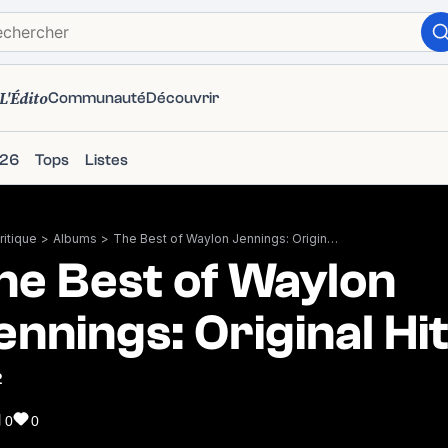
L'Édito
Communauté
Découvrir
026
Tops
Listes
itique
>
Albums
>
The Best of Waylon Jennings: Original Hits
he Best of Waylon
ennings: Original Hi
2
0
0