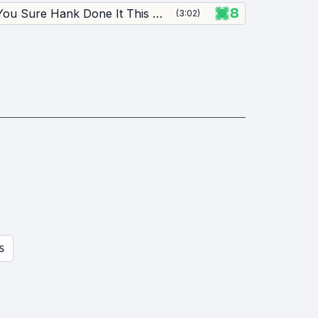
8
Are You Sure Hank Done It This Way
(
3:02
)
S