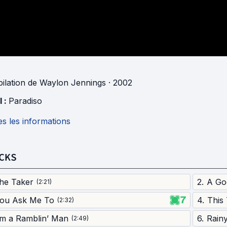
ilation
de
Waylon Jennings
· 2002
l :
Paradiso
s les informations
CKS
he Taker
2
.
A Go
(
2:21
)
7
ou Ask Me To
4
.
This
(
2:32
)
’m a Ramblin’ Man
6
.
Rain
(
2:49
)