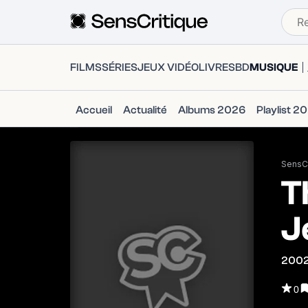
FILMS
SÉRIES
JEUX VIDÉO
LIVRES
BD
MUSIQUE
Accueil
Actualité
Albums 2026
Playlist 2
SensCr
T
J
200
0