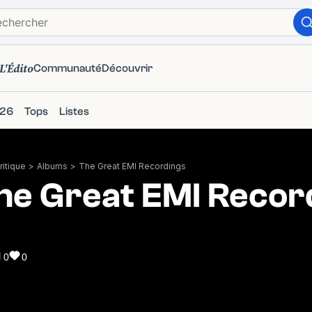
L'Édito
Communauté
Découvrir
026
Tops
Listes
itique
>
Albums
>
The Great EMI Recordings
he Great EMI Recor
0
0