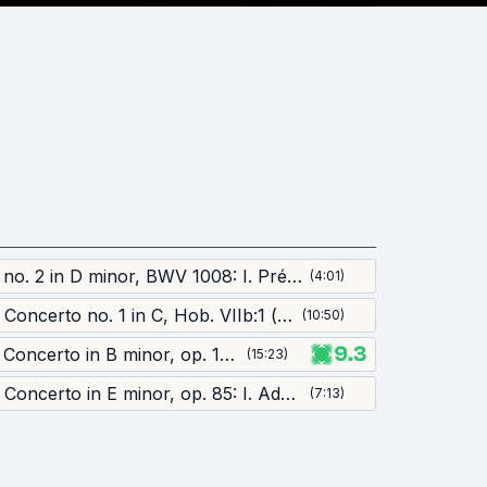
Suite no. 2 in D minor, BWV 1008: I. Prélude
(
4:01
)
Cello Concerto no. 1 in C, Hob. VIIb:1 (cadenzas: Tortelier): I. Moderato
(
10:50
)
9.3
Cello Concerto in B minor, op. 104: I. Allegro
(
15:23
)
Cello Concerto in E minor, op. 85: I. Adagio - Moderato -
(
7:13
)