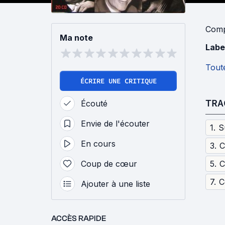
Comp
Ma note
Labe
Toute
ÉCRIRE UNE CRITIQUE
TRA
Écouté
Envie de l'écouter
1
.
S
En cours
3
.
C
Coup de cœur
5
.
7
.
Ajouter à une liste
ACCÈS RAPIDE