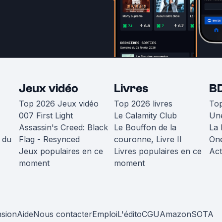
Jeux vidéo
Livres
B
Top 2026 Jeux vidéo
Top 2026 livres
To
007 First Light
Le Calamity Club
Une
Assassin's Creed: Black
Le Bouffon de la
La 
 du
Flag - Resynced
couronne, Livre II
One
Jeux populaires en ce
Livres populaires en ce
Act
moment
moment
nsion
Aide
Nous contacter
Emploi
L'édito
CGU
Amazon
SOTA