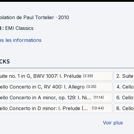
ilation
de
Paul Tortelier
· 2010
l :
EMI Classics
s les informations
CKS
uite no. 1 in G, BWV 1007: I. Prélude
2
.
(
2:26
)
ello Concerto in C, RV 400: I. Allegro
4
.
(
3:25
)
Cello Concerto in A minor, op. 129: I. Nicht zu schnell
6
.
(
11:14
)
Cello Concerto in D minor: I. Prelude (Lento) - Allegro maestoso
8
.
(
13:44
)
Voir plus