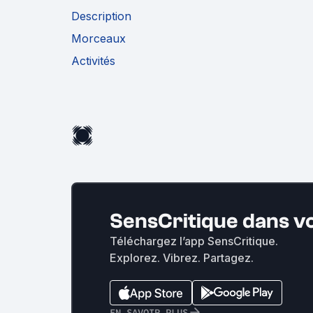
Description
Morceaux
Activités
SensCritique dans v
Téléchargez l’app SensCritique.
Explorez. Vibrez. Partagez.
EN SAVOIR PLUS