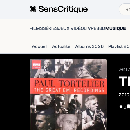
FILMS
SÉRIES
JEUX VIDÉO
LIVRES
BD
MUSIQUE
Accueil
Actualité
Albums 2026
Playlist 2
SensCr
T
2010
0