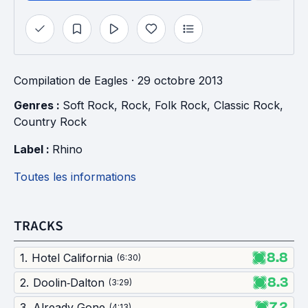
Compilation
de
Eagles
· 29 octobre 2013
Genres : 
Soft Rock
, 
Rock
, 
Folk Rock
, 
Classic Rock
, 
Country Rock
Label : 
Rhino
Toutes les informations
TRACKS
8.8
1
.
Hotel California
(
6:30
)
8.3
2
.
Doolin‐Dalton
(
3:29
)
7.2
3
.
Already Gone
(
4:13
)