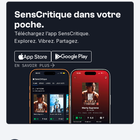
SensCritique dans votre
poche.
Téléchargez l’app SensCritique.
Explorez. Vibrez. Partagez.
EN SAVOIR PLUS