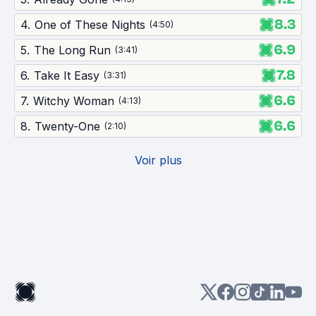
8.3
4
.
One of These Nights
(
4:50
)
6.9
5
.
The Long Run
(
3:41
)
7.8
6
.
Take It Easy
(
3:31
)
6.6
7
.
Witchy Woman
(
4:13
)
6.6
8
.
Twenty-One
(
2:10
)
Voir plus