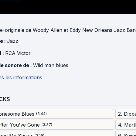
e-originale
de
Woody Allen
et
Eddy New Orleans Jazz Ban
e :
Jazz
l :
RCA Victor
e sonore de :
Wild man blues
s les informations
CKS
onesome Blues
2
.
Dipp
(
3:44
)
fter You've Gone
4
.
Mart
(
3:37
)
ead Me Savior
6
.
Swing
(
3:19
)