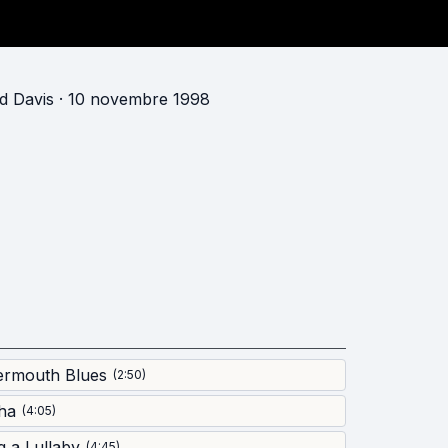
d Davis
· 10 novembre 1998
ermouth Blues
(
2:50
)
ha
(
4:05
)
 a Lullaby
(
4:45
)