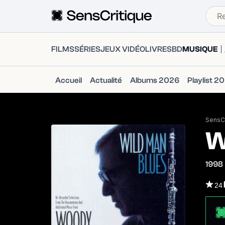
FILMS
SÉRIES
JEUX VIDÉO
LIVRES
BD
MUSIQUE
Accueil
Actualité
Albums 2026
Playlist 2
SensCr
W
1998
24