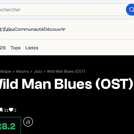
L'Édito
Communauté
Découvrir
026
Tops
Listes
itique
>
Albums
>
Jazz
>
Wild Man Blues (OST)
ild Man Blues (OST)
31
2
8.2