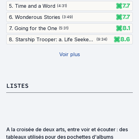
7.7
5
.
Time and a Word
(
4:31
)
7.7
6
.
Wonderous Stories
(
3:49
)
8.1
7
.
Going for the One
(
5:31
)
8.6
8
.
Starship Trooper: a. Life Seeker b. Disillusion c. Würm
(
9:34
)
Voir plus
LISTES
A la croisée de deux arts, entre voir et écouter : des 
tableaux utilisés pour des pochettes d'albums