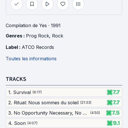
Compilation
de
Yes
· 1991
Genres : 
Prog Rock
, 
Rock
Label : 
ATCO Records
Toutes les informations
TRACKS
7.7
1
.
Survival
(
6:17
)
7.7
2
.
Ritual: Nous sommes du soleil
(
21:33
)
7.5
3
.
No Opportunity Necessary, No Experience Needed
(
4:50
)
9.1
4
.
Soon
(
4:07
)