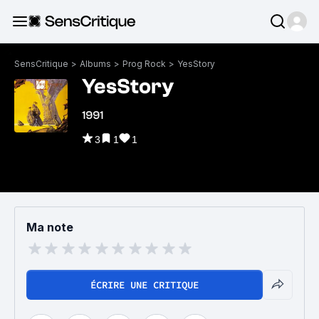
SensCritique
>
Albums
>
Prog Rock
>
YesStory
YesStory
1991
3
1
1
Ma note
ÉCRIRE UNE CRITIQUE