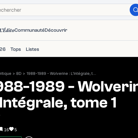
L'Édito
Communauté
Découvrir
26
Tops
Listes
itique
>
BD
>
1988-1989 - Wolverine : L'Intégrale, tome 1
988-1989 - Wolverin
'Intégrale, tome 1
7
16
5