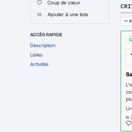
Coup de cœur
CRI
Ajouter à une liste
R
ACCÈS RAPIDE
C
Description
Listes
Activités
S
L'
co
pl
Lir
le 