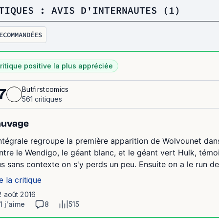
TIQUES : AVIS D'INTERNAUTES (1)
ECOMMANDÉES
ritique positive la plus appréciée
Butfirstcomics
7
561 critiques
auvage
intégrale regroupe la première apparition de Wolvounet dans
ntre le Wendigo, le géant blanc, et le géant vert Hulk, té
us sans contexte on s'y perds un peu. Ensuite on a le run de 
e la critique
2 août 2016
1 j'aime
8
515