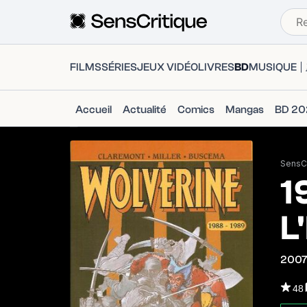
FILMS
SÉRIES
JEUX VIDÉO
LIVRES
BD
MUSIQUE
Accueil
Actualité
Comics
Mangas
BD 20
SensCr
1
L
200
48