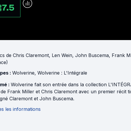
7.5
cs
de
Chris Claremont
,
Len Wein
,
John Buscema
,
Frank Mi
nce)
pes :
Wolverine
,
Wolverine : L'Intégrale
mé :
Wolverine fait son entrée dans la collection L'INTÉG
 de Frank Miller et Chris Claremont avec un premier récit 
signé Claremont et John Buscema.
s les informations