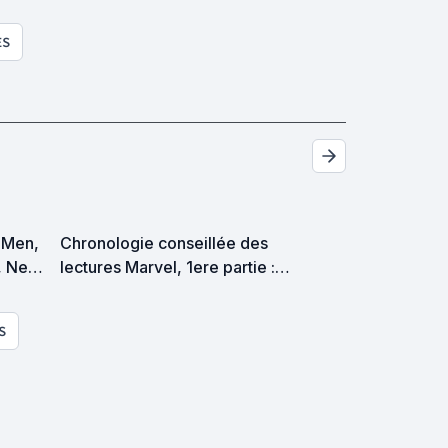
ES
X-Men,
Chronologie conseillée des
, New
lectures Marvel, 1ere partie :
(VF et
1939 ▶ 1979
rdre de
S