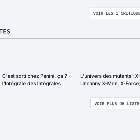
VOIR LES 1 CRITIQU
TES
C'est sorti chez Panini, ça ? -
L'univers des mutants : 
l'Intégrale des Intégrales
Uncanny X-Men, X-Force
Marvel
Mutants, Wolverine, etc. 
VO si VF inexistante) : O
VOIR PLUS DE LISTE
lecture