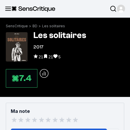
SensCritique
>
BD
>
Les solitaires
Les solitaires
2017
21
21
5
7.4
Ma note