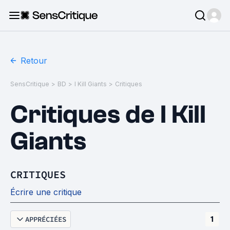
Retour
SensCritique
>
BD
>
I Kill Giants
>
Critiques
Critiques de I Kill
Giants
CRITIQUES
Écrire une critique
APPRÉCIÉES
1