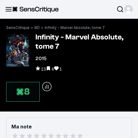
SensCritique
>
BD
>
Infinity - Marvel Absolute, tome 7
Infinity - Marvel Absolute,
tome 7
2015
13
4
1
8
Ma note