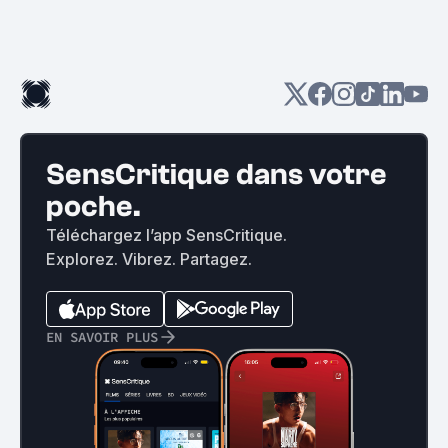
SensCritique dans votre
poche.
Téléchargez l’app SensCritique.
Explorez. Vibrez. Partagez.
EN SAVOIR PLUS