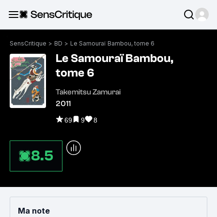
SensCritique
>
BD
>
Le Samouraï Bambou, tome 6
Le Samouraï Bambou,
tome 6
Takemitsu Zamurai
2011
69
9
8
8.5
Ma note