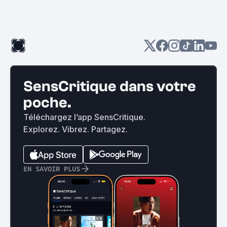
SensCritique dans votre
poche.
Téléchargez l’app SensCritique.
Explorez. Vibrez. Partagez.
EN SAVOIR PLUS