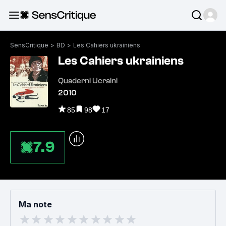
SensCritique
>
BD
>
Les Cahiers ukrainiens
Les Cahiers ukrainiens
Quaderni Ucraini
2010
85
98
17
7.9
Ma note