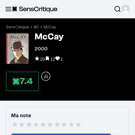
SensCritique
>
BD
>
McCay
McCay
2000
20
12
1
7.4
Ma note