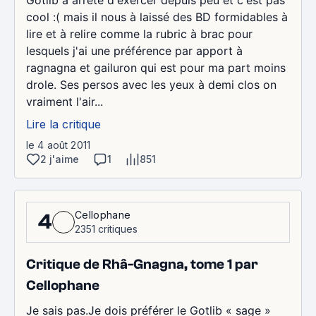
Gotlib à arrété d'exercer depuis peu et c'est pas
cool :( mais il nous à laissé des BD formidables à
lire et à relire comme la rubric à brac pour
lesquels j'ai une préférence par apport à
ragnagna et gailuron qui est pour ma part moins
drole. Ses persos avec les yeux à demi clos on
vraiment l'air...
Lire la critique
le 4 août 2011
2 j'aime
1
851
Cellophane
4
2351 critiques
Critique de Rhâ-Gnagna, tome 1 par
Cellophane
Je sais pas.Je dois préférer le Gotlib « sage »