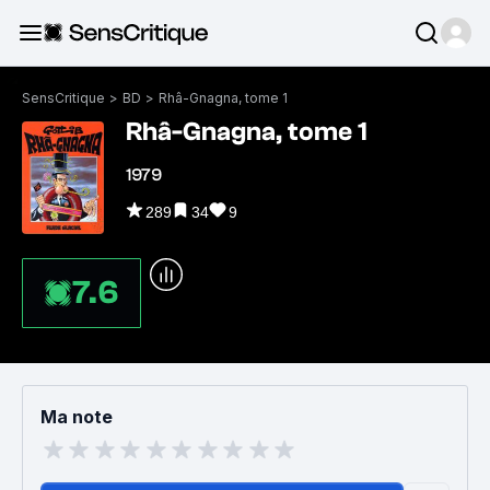
SensCritique
>
BD
>
Rhâ-Gnagna, tome 1
Rhâ-Gnagna, tome 1
1979
289
34
9
7.6
Ma note