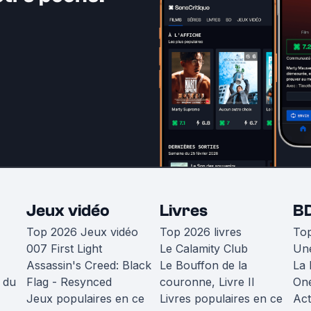
Jeux vidéo
Livres
B
Top 2026 Jeux vidéo
Top 2026 livres
To
007 First Light
Le Calamity Club
Une
Assassin's Creed: Black
Le Bouffon de la
La 
 du
Flag - Resynced
couronne, Livre II
One
Jeux populaires en ce
Livres populaires en ce
Act