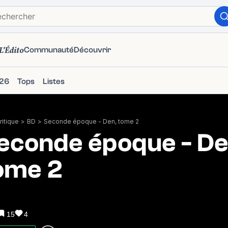
L'Édito
Communauté
Découvrir
26
Tops
Listes
itique
>
BD
>
Seconde époque - Den, tome 2
econde époque - De
ome 2
15
4