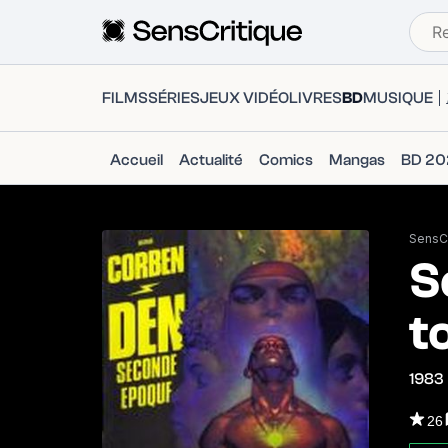
FILMS
SÉRIES
JEUX VIDÉO
LIVRES
BD
MUSIQUE
Accueil
Actualité
Comics
Mangas
BD 20
SensCr
S
t
1983
26