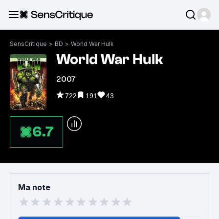
SensCritique
>
BD
>
World War Hulk
World War Hulk
2007
722
191
43
6.7
Ma note