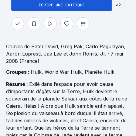
ÉCRIRE UNE CRITIQUE
Comics
de
Peter David
,
Greg Pak
,
Carlo Pagulayan
,
Aaron Lopresti
,
Jae Lee
et
John Romita Jr.
· 7 mai
2008 (France)
Groupes : 
Hulk
, 
World War Hulk
, 
Planète Hulk
Résumé :
Exilé dans l’espace pour avoir causé
d’importants dégâts sur la Terre, Hulk devient le
souverain de la planète Sakaar aux côtés de la reine
Caiera. Hélas ! Alors que Hulk semble enfin apaisé,
l’explosion du vaisseau à bord duquel il était arrivé,
fait des millions de victimes, dont Caiera, enceinte de
leur enfant. Que les héros de la Terre se tiennent
prêts car le Colosse de Jade revient avec la ferme