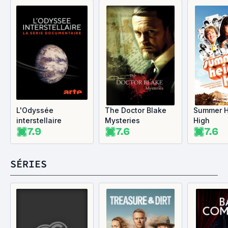
L'Odyssée
The Doctor Blake
Summer H
interstellaire
Mysteries
High
7.9
7.6
7.6
SÉRIES