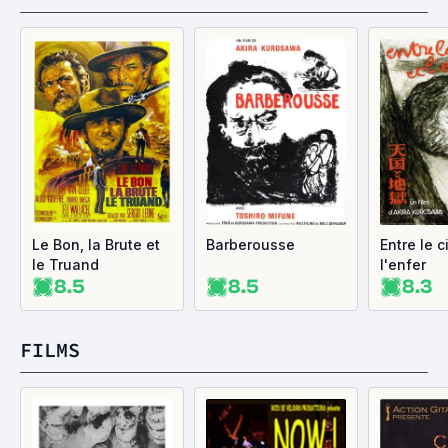
Le Bon, la Brute et
Barberousse
Entre le c
le Truand
l'enfer
8.5
8.5
8.3
FILMS