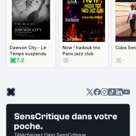
Dawson City - Le
Now ! hadouk trio
Cuba Son
Temps suspendu
Paris jazz club
7.2
-
-
SensCritique dans votre
poche.
Téléchargez l’app SensCritique.