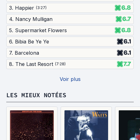
6.8
3
.
Happier
(
3:27
)
6.7
4
.
Nancy Mulligan
6.8
5
.
Supermarket Flowers
6.1
6
.
Bibia Be Ye Ye
6.1
7
.
Barcelona
7.7
8
.
The Last Resort
(
7:28
)
Voir plus
LES MIEUX NOTÉES