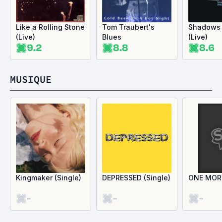
Like a Rolling Stone
Tom Traubert's
Shadows 
(Live)
Blues
(Live)
9.2
8.8
8.6
MUSIQUE
Kingmaker (Single)
DEPRESSED (Single)
ONE MORE
-
-
-