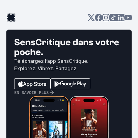
SensCritique dans votre
poche.
Téléchargez l’app SensCritique.
Explorez. Vibrez. Partagez.
EN SAVOIR PLUS