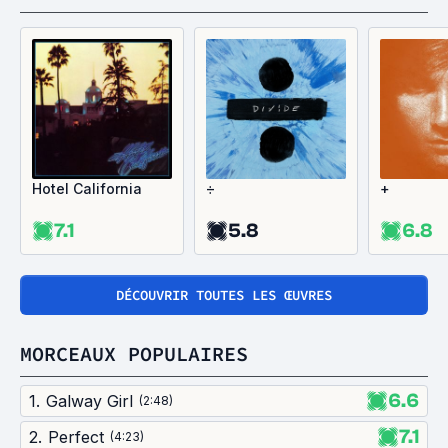
Hotel California
÷
+
7.1
5.8
6.8
DÉCOUVRIR TOUTES LES ŒUVRES
MORCEAUX POPULAIRES
6.6
1
.
Galway Girl
(
2:48
)
7.1
2
.
Perfect
(
4:23
)