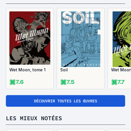
Wet Moon, tome 1
Soil
Wet Moon
7.6
7.5
7.7
DÉCOUVRIR TOUTES LES ŒUVRES
LES MIEUX NOTÉES