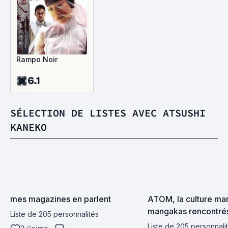
Rampo Noir
6.1
SÉLECTION DE LISTES AVEC ATSUSHI
KANEKO
mes magazines en parlent
ATOM, la culture mang
mangakas rencontrés
Liste de 205 personnalités
analysés)
Liste de 205 personnali