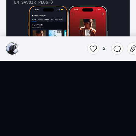
EN SAVOIR PLUS
2
Films
Séries
Top 2026 séries
Top 2026 films
Spider-Noir
Obsession
Lucky
L'Odyssée
Les nouvelles séries du