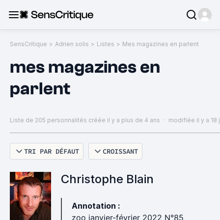
SensCritique
>
Adrien solis
>
Listes
>
Mes magazines en parlent
mes magazines en
parlent
Liste de 205 personnalités
créée il y a plus de 4 ans
·
modifiée il y a 18 
TRI PAR DÉFAUT
CROISSANT
Christophe Blain
Annotation :
zoo janvier-février 2022 N°85