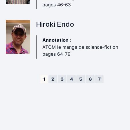
pages 46-63
Hiroki Endo
Annotation :
ATOM le manga de science-fiction
pages 64-79
1
2
3
4
5
6
7