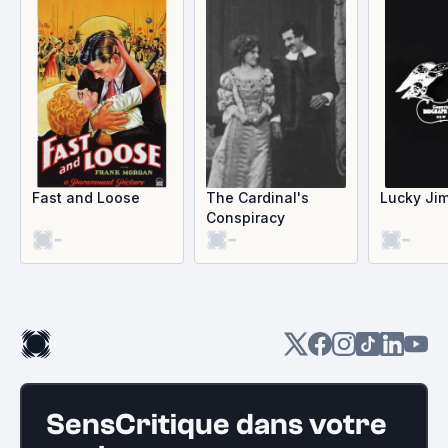
Fast and Loose
The Cardinal's
Lucky Ji
Conspiracy
-
-
-
SensCritique dans votre