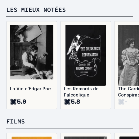
LES MIEUX NOTÉES
La Vie d'Edgar Poe
Les Remords de
The Cardi
l'alcoolique
Conspira
5.9
5.8
-
FILMS