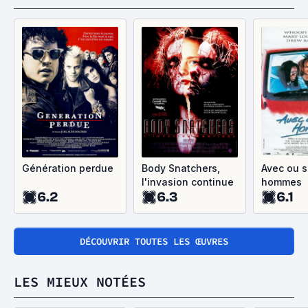
Génération perdue
Body Snatchers,
Avec ou 
l'invasion continue
hommes
6.2
6.3
6.1
DÉCOUVRIR TOUTES LES ŒUVRES
LES MIEUX NOTÉES