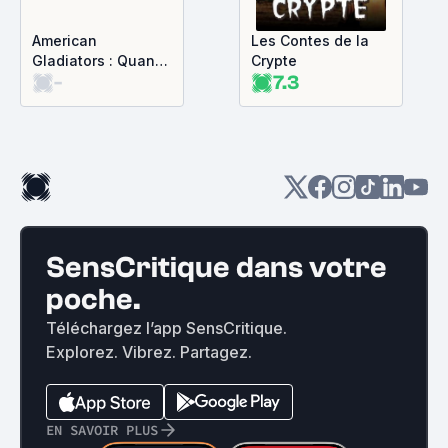
American
Les Contes de la
Gladiators : Quand
Crypte
-
7.3
la télé faisait son
cirque
SensCritique dans votre
poche.
Téléchargez l’app SensCritique.
Explorez. Vibrez. Partagez.
EN SAVOIR PLUS