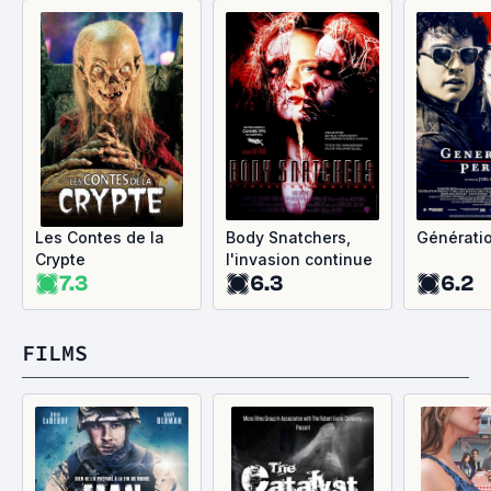
Les Contes de la
Body Snatchers,
Générati
Crypte
l'invasion continue
7.3
6.3
6.2
FILMS