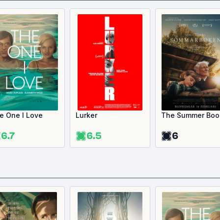
e One I Love
Lurker
The Summer Boo
6.7
6.5
6