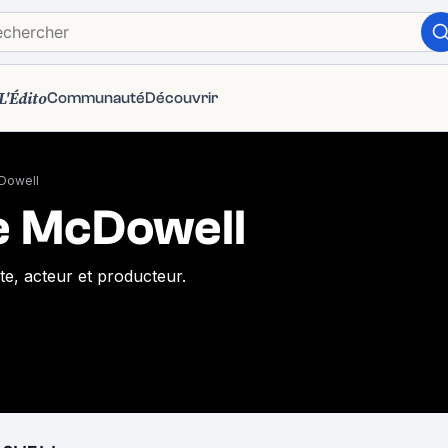
L'Édito
Communauté
Découvrir
cDowell
e McDowell
ste, acteur et producteur.