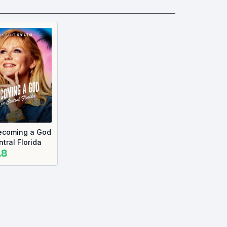
ecoming a God
ntral Florida
.8