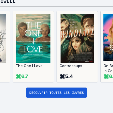
DOWELL
The One I Love
Contrecoups
On B
in Ce
6.7
5.4
6
DÉCOUVRIR TOUTES LES ŒUVRES