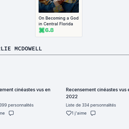
On Becoming a God
in Central Florida
6.8
RLIE MCDOWELL
ment cinéastes vus en
Recensement cinéastes vus 
2022
 399 personnalités
Liste de 334 personnalités
ime
1 j'aime