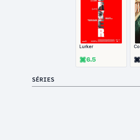
Lurker
Co
6.5
SÉRIES