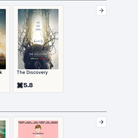
k
The Discovery
5.8