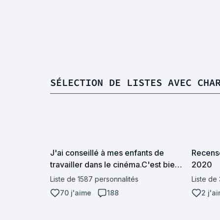
SÉLECTION DE LISTES AVEC CHA
J'ai conseillé à mes enfants de
Recense
travailler dans le cinéma.C'est bien
2020
payé et on est nourri à midi
Liste de 1587 personnalités
Liste de
70 j'aime
188
2 j'a