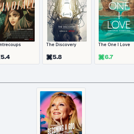
ntrecoups
The Discovery
The One I Love
5.4
5.8
6.7