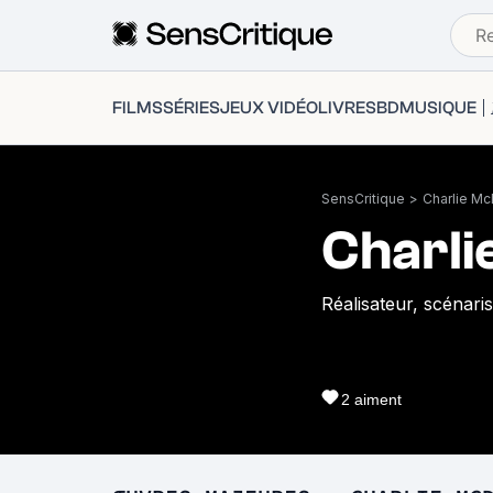
FILMS
SÉRIES
JEUX VIDÉO
LIVRES
BD
MUSIQUE
SensCritique
>
Charlie M
Charli
Réalisateur, scénari
2
aiment