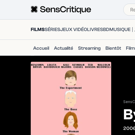
FILMS
SÉRIES
JEUX VIDÉO
LIVRES
BD
MUSIQUE
Accueil
Actualité
Streaming
Bientôt
Fil
SensCr
B
200