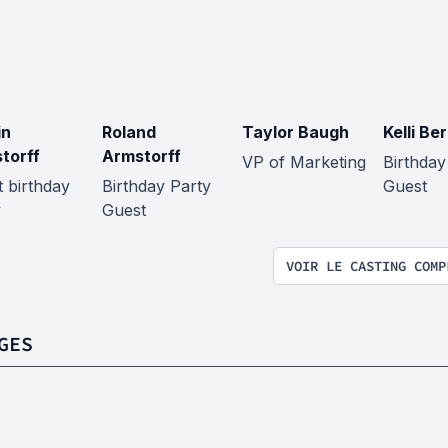
in
Roland
Taylor Baugh
Kelli Be
torff
Armstorff
VP of Marketing
Birthday
t birthday
Birthday Party
Guest
y
Guest
VOIR LE CASTING COMP
GES