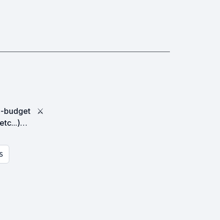
ro-budget
⚔
S