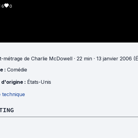
6
0
t-métrage
de
Charlie McDowell
· 22 min
· 13 janvier 2006 (
e :
Comédie
 d'origine :
États-Unis
e technique
TING