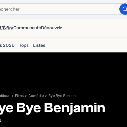
L'Édito
Communauté
Découvrir
ms 2026
Tops
Listes
itique
>
Films
>
Comédie
>
Bye Bye Benjamin
ye Bye Benjamin
6