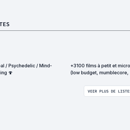
TES
al / Psychedelic / Mind-
+3100 films à petit et mic
ing 🍄
(low budget, mumblecore, etc...)
"Liste évolutive"
VOIR PLUS DE LISTE