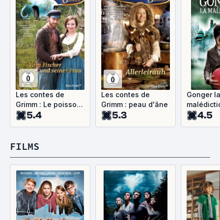
Les contes de
Les contes de
Gonger l
Grimm : Le poisson
Grimm : peau d'âne
malédicti
5.4
5.3
4.5
magique
FILMS