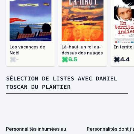
Les vacances de
Là-haut, un roi au-
En territo
Noël
dessus des nuages
-
6.5
4.4
SÉLECTION DE LISTES AVEC DANIEL
TOSCAN DU PLANTIER
Personnalités inhumées au 
Personnalités dont j'a