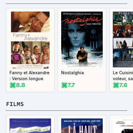
Fanny et Alexandre
Nostalghia
Le Cuisini
: Version longue
voleur, s
8.8
7.7
7.6
son aman
FILMS