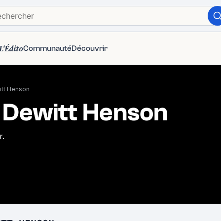
L'Édito
Communauté
Découvrir
itt Henson
 Dewitt Henson
r.