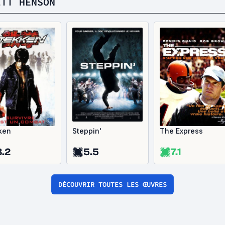
ITT HENSON
ken
Steppin'
The Express
3.2
5.5
7.1
DÉCOUVRIR TOUTES LES ŒUVRES