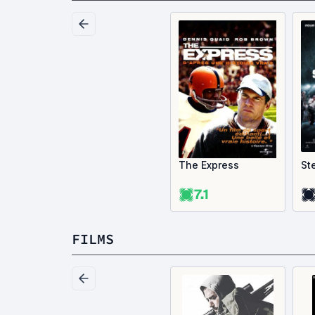
The Express
St
7.1
FILMS