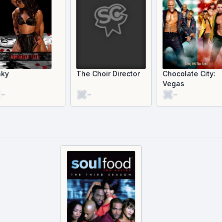
nky
The Choir Director
Chocolate City:
Vegas
-
-
-