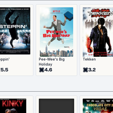
eppin'
Pee-Wee's Big
Tekken
Holiday
5.5
4.6
3.2