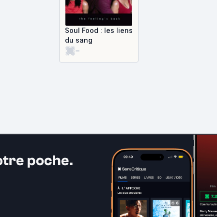
Soul Food : les liens
du sang
-
otre poche.