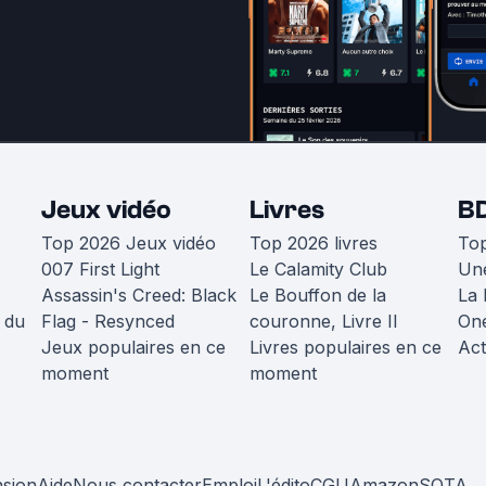
Jeux vidéo
Livres
B
Top 2026 Jeux vidéo
Top 2026 livres
To
007 First Light
Le Calamity Club
Une
Assassin's Creed: Black
Le Bouffon de la
La 
 du
Flag - Resynced
couronne, Livre II
One
Jeux populaires en ce
Livres populaires en ce
Act
moment
moment
nsion
Aide
Nous contacter
Emploi
L'édito
CGU
Amazon
SOTA