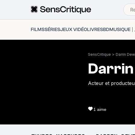
FILMS
SÉRIES
JEUX VIDÉO
LIVRES
BD
MUSIQUE
SensCritique
>
Darrin Dew
Darrin
Acteur et producteu
1
aime