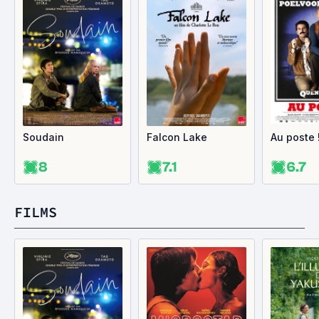
Soudain
Falcon Lake
Au poste 
8
7.1
6.7
FILMS