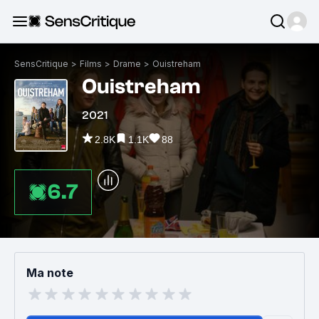
SensCritique
>
Films
>
Drame
>
Ouistreham
Ouistreham
2021
2.8K
1.1K
88
6.7
Ma note