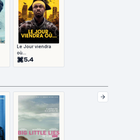
Le Jour viendra
où...
5.4