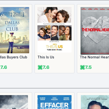
llas Buyers Club
This Is Us
The Normal Hear
7.6
7.6
7.5