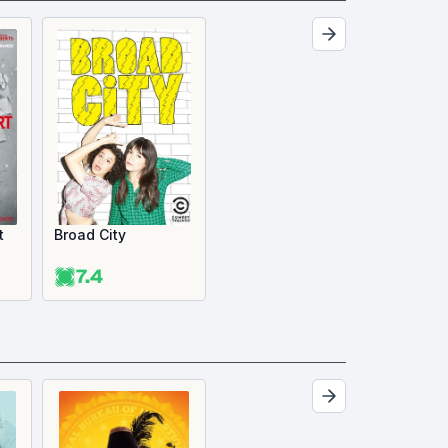
t
Broad City
7.4