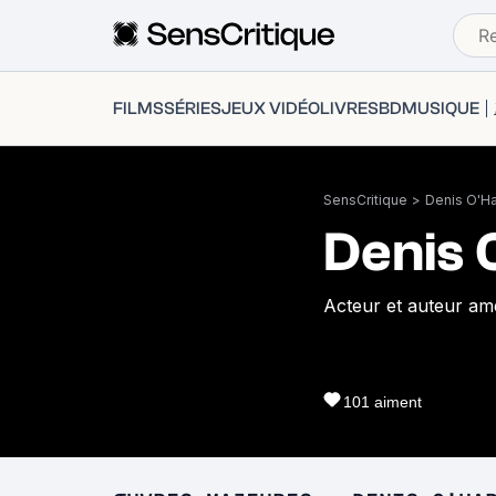
FILMS
SÉRIES
JEUX VIDÉO
LIVRES
BD
MUSIQUE
SensCritique
>
Denis O'H
Denis 
Acteur et auteur amé
101
aiment