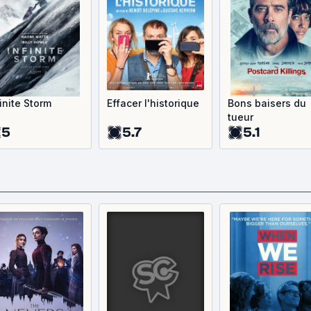
finite Storm
Effacer l'historique
Bons baisers du
tueur
5
5.7
5.1