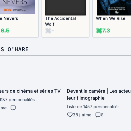
e Nevers
The Accidental
When We Rise
Wolf
6.5
-
7.3
IS O'HARE
eurs de cinéma et séries TV
Devant la caméra | Les acteu
leur filmographie
 1187 personnalités
Liste de 1457 personnalités
aime
38 j'aime
8