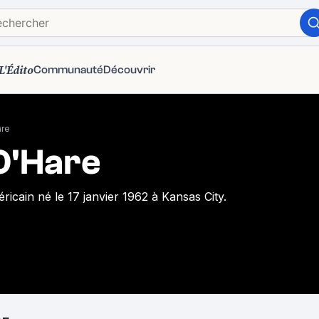
L'Édito
Communauté
Découvrir
are
O'Hare
ricain né le 17 janvier 1962 à Kansas City.