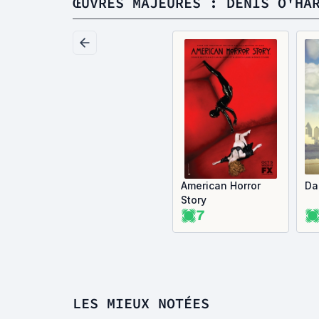
ŒUVRES MAJEURES : DENIS O'HA
American Horror
Da
Story
7
LES MIEUX NOTÉES