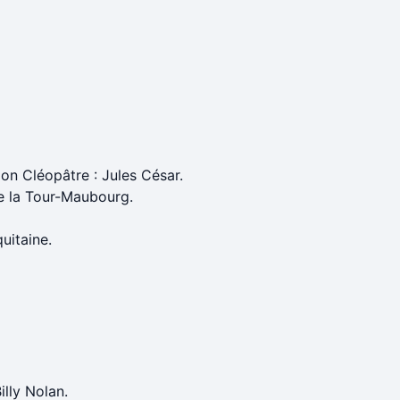
ion Cléopâtre : Jules César.
e la Tour-Maubourg.
uitaine.
illy Nolan.