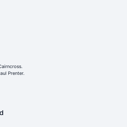
Cairncross.
ul Prenter.
nd