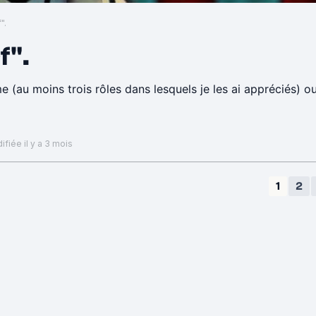
".
f".
 (au moins trois rôles dans lesquels je les ai appréciés) o
fiée il y a 3 mois
1
2