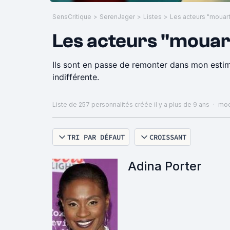
SensCritique
>
SerenJager
>
Listes
>
Les acteurs "mouarf
Les acteurs "mouar
Ils sont en passe de remonter dans mon estime
indifférente.
Liste de 257 personnalités
créée il y a plus de 9 ans
·
modi
TRI PAR DÉFAUT
CROISSANT
Adina Porter